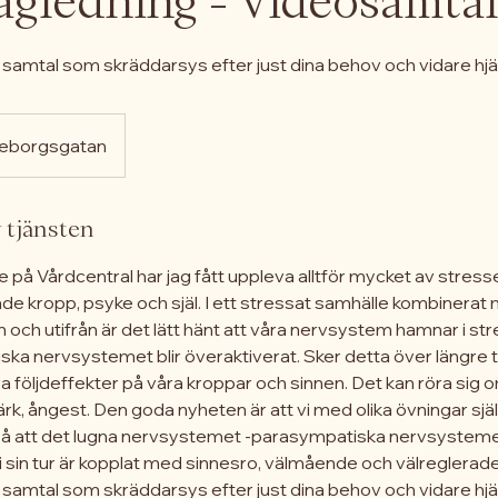
ägledning - Videosamtal
samtal som skräddarsys efter just dina behov och vidare hjä
eborgsgatan
 tjänsten
are på Vårdcentral har jag fått uppleva alltför mycket av stre
åde kropp, psyke och själ. I ett stressat samhälle kombinera
 och utifrån är det lätt hänt att våra nervsystem hamnar i stre
ska nervsystemet blir överaktiverat. Sker detta över längre
iva följdeffekter på våra kroppar och sinnen. Det kan röra sig 
rk, ångest. Den goda nyheten är att vi med olika övningar sjä
å att det lugna nervsystemet -parasympatiska nervsystemet
i sin tur är kopplat med sinnesro, välmående och välreglera
samtal som skräddarsys efter just dina behov och vidare hjä