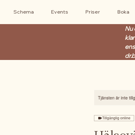
Schema
Events
Priser
Boka
Nu 
kla
ens
dr.
Tjänsten är inte til
Tillgänglig online