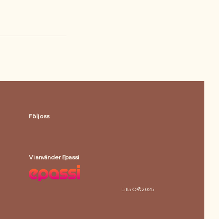
Följ oss
Vi använder Epassi
Lilla O © 2025