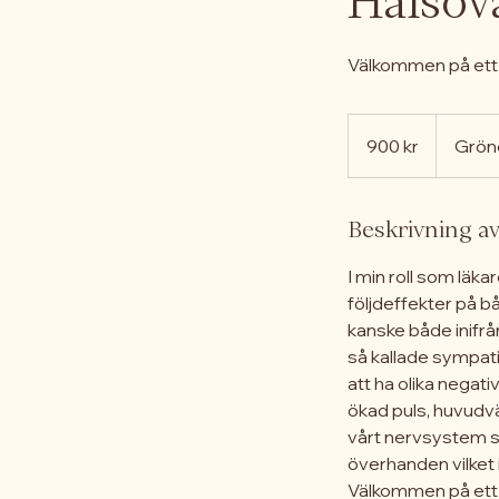
Hälsov
Välkommen på ett 
900
svenska
900 kr
Grön
kronor
Beskrivning av
I min roll som läk
följdeffekter på b
kanske både inifrån
så kallade sympati
att ha olika negat
ökad puls, huvudvä
vårt nervsystem s
överhanden vilket 
Välkommen på ett 