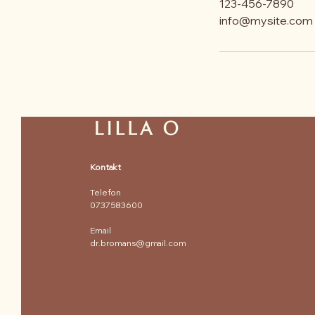
123-456-7890
info@mysite.com
Kontakt
Telefon
0737583600
Email
dr.bromans@gmail.com