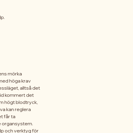
lp.
ssens mörka
t med höga krav
ssläget, alltså det
 tid kommert det
om högt blodtryck,
lva kan reglera
 får ta
de organsystem.
lp och verktyg för