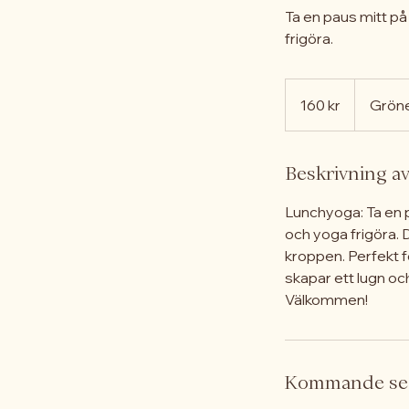
Ta en paus mitt p
frigöra.
160
svenska
160 kr
Grön
kronor
Beskrivning av
Lunchyoga: Ta en 
och yoga frigöra. 
kroppen. Perfekt f
skapar ett lugn oc
Välkommen!
Kommande se