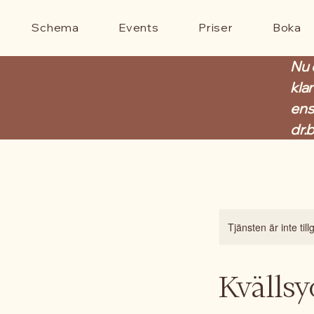
Schema
Events
Priser
Boka
Nu 
kla
ens
dr.
Tjänsten är inte til
Kvälls