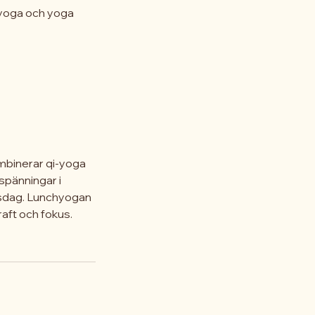
-yoga och yoga
mbinerar qi-yoga
 spänningar i
etsdag. Lunchyogan
raft och fokus.